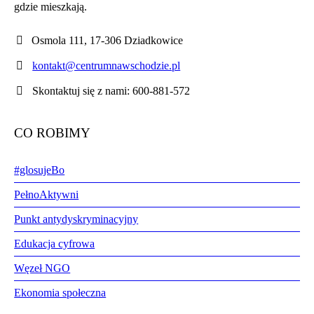
gdzie mieszkają.
Osmola 111, 17-306 Dziadkowice
kontakt@centrumnawschodzie.pl
Skontaktuj się z nami: 600-881-572
CO ROBIMY
#glosujeBo
PełnoAktywni
Punkt antydyskryminacyjny
Edukacja cyfrowa
Węzeł NGO
Ekonomia społeczna