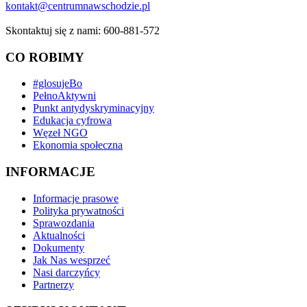
kontakt@centrumnawschodzie.pl
Skontaktuj się z nami: 600-881-572
CO ROBIMY
#glosujeBo
PełnoAktywni
Punkt antydyskryminacyjny
Edukacja cyfrowa
Węzeł NGO
Ekonomia społeczna
INFORMACJE
Informacje prasowe
Polityka prywatności
Sprawozdania
Aktualności
Dokumenty
Jak Nas wesprzeć
Nasi darczyńcy
Partnerzy