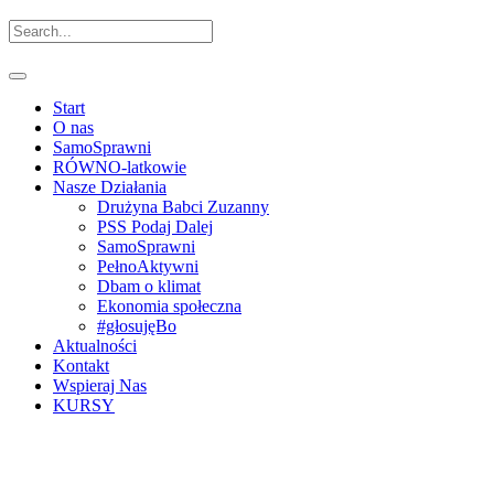
Start
O nas
SamoSprawni
RÓWNO-latkowie
Nasze Działania
Drużyna Babci Zuzanny
PSS Podaj Dalej
SamoSprawni
PełnoAktywni
Dbam o klimat
Ekonomia społeczna
#głosujęBo
Aktualności
Kontakt
Wspieraj Nas
KURSY