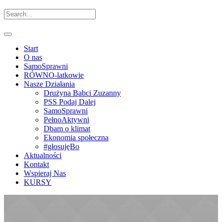
Start
O nas
SamoSprawni
RÓWNO-latkowie
Nasze Działania
Drużyna Babci Zuzanny
PSS Podaj Dalej
SamoSprawni
PełnoAktywni
Dbam o klimat
Ekonomia społeczna
#głosujęBo
Aktualności
Kontakt
Wspieraj Nas
KURSY