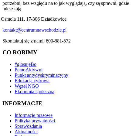
potrzebni, bez względu na to jak wyglądają, czy są sprawni, gdzie
mieszkają.
Osmola 111, 17-306 Dziadkowice
kontakt@centrumnawschodzie.pl
Skontaktuj się z nami: 600-881-572
CO ROBIMY
#glosujeBo
PełnoAktywni
Punkt antydyskryminacyjny
Edukacja cyfrowa
Węzeł NGO
Ekonomia społeczna
INFORMACJE
Informacje prasowe
Polityka prywatności
Sprawozdania
Aktualności