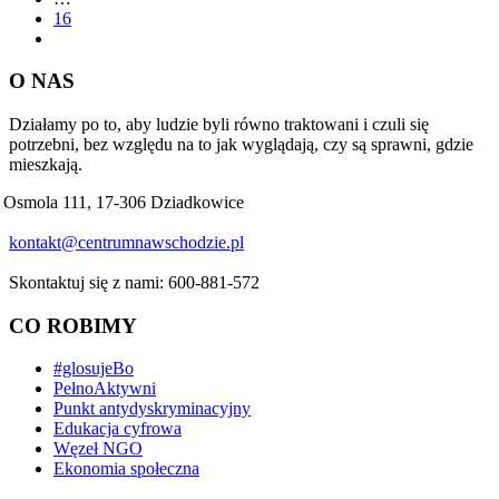
16
O NAS
Działamy po to, aby ludzie byli równo traktowani i czuli się
potrzebni, bez względu na to jak wyglądają, czy są sprawni, gdzie
mieszkają.
Osmola 111, 17-306 Dziadkowice
kontakt@centrumnawschodzie.pl
Skontaktuj się z nami: 600-881-572
CO ROBIMY
#glosujeBo
PełnoAktywni
Punkt antydyskryminacyjny
Edukacja cyfrowa
Węzeł NGO
Ekonomia społeczna