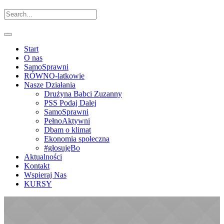
Start
O nas
SamoSprawni
RÓWNO-latkowie
Nasze Działania
Drużyna Babci Zuzanny
PSS Podaj Dalej
SamoSprawni
PełnoAktywni
Dbam o klimat
Ekonomia społeczna
#głosujęBo
Aktualności
Kontakt
Wspieraj Nas
KURSY