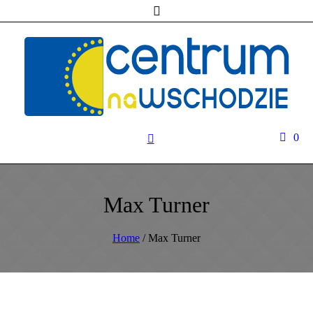
0
Max Turner
Home
/
Max Turner