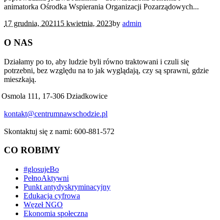
animatorka Ośrodka Wspierania Organizacji Pozarządowych...
17 grudnia, 2021
15 kwietnia, 2023
by
admin
O NAS
Działamy po to, aby ludzie byli równo traktowani i czuli się
potrzebni, bez względu na to jak wyglądają, czy są sprawni, gdzie
mieszkają.
Osmola 111, 17-306 Dziadkowice
kontakt@centrumnawschodzie.pl
Skontaktuj się z nami: 600-881-572
CO ROBIMY
#glosujeBo
PełnoAktywni
Punkt antydyskryminacyjny
Edukacja cyfrowa
Węzeł NGO
Ekonomia społeczna