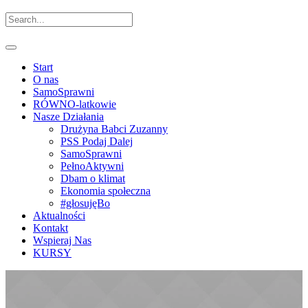
Start
O nas
SamoSprawni
RÓWNO-latkowie
Nasze Działania
Drużyna Babci Zuzanny
PSS Podaj Dalej
SamoSprawni
PełnoAktywni
Dbam o klimat
Ekonomia społeczna
#głosujęBo
Aktualności
Kontakt
Wspieraj Nas
KURSY