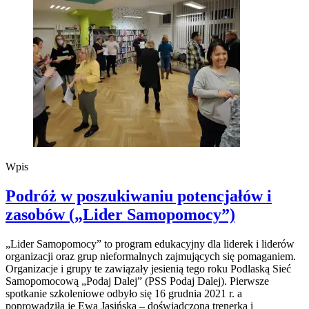
Wpis
Podróż w poszukiwaniu potencjałów i
zasobów („Lider Samopomocy”)
„Lider Samopomocy” to program edukacyjny dla liderek i liderów
organizacji oraz grup nieformalnych zajmujących się pomaganiem.
Organizacje i grupy te zawiązały jesienią tego roku Podlaską Sieć
Samopomocową „Podaj Dalej” (PSS Podaj Dalej). Pierwsze
spotkanie szkoleniowe odbyło się 16 grudnia 2021 r. a
poprowadziła je Ewa Jasińska – doświadczona trenerka i