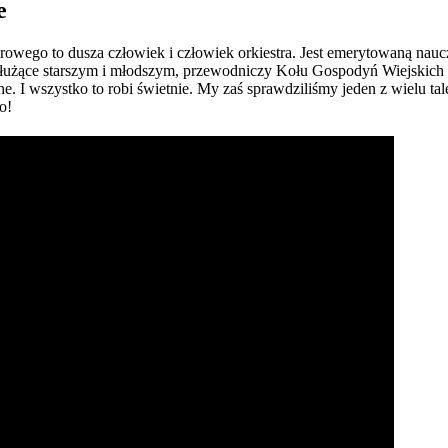
e
owego to dusza człowiek i człowiek orkiestra. Jest emerytowaną naucz
ty służące starszym i młodszym, przewodniczy Kołu Gospodyń Wiejski
 I wszystko to robi świetnie. My zaś sprawdziliśmy jeden z wielu ta
o!