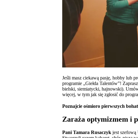
Jeśli masz ciekawą pasję, hobby lub 
programie „Giełda Talentów”! Zapras
bielski, siemiatycki, hajnowski). Umó
więcej, w tym jak się zgłosić do prog
Poznajcie ośmioro pierwszych boha
Zaraża optymizmem i p
Pani Tamara Rusaczyk
jest szefową 
Stworzyli razem kabaret, chór, piszą w