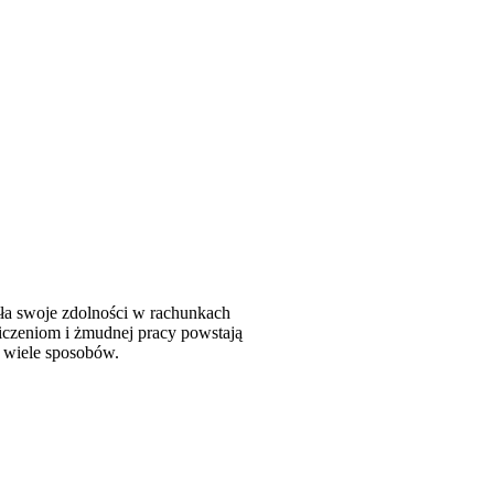
iła swoje zdolności w rachunkach
iczeniom i żmudnej pracy powstają
a wiele sposobów.