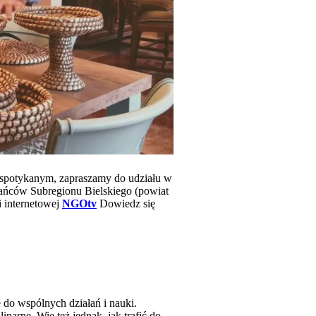
iespotykanym, zapraszamy do udziału w
ańców Subregionu Bielskiego (powiat
i internetowej
NGOtv
Dowiedz się
 do wspólnych działań i nauki.
narne. Wie też jednak, jak trafić do