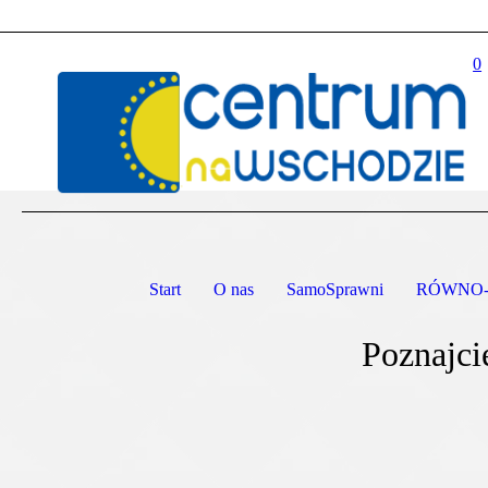
0
Start
O nas
SamoSprawni
RÓWNO-l
Poznajci