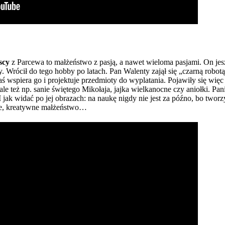
wscy
z Parcewa to małżeństwo z pasją, a nawet wieloma pasjami. On jes
ny. Wrócił do tego hobby po latach. Pan Walenty zajął się „czarną robo
aś wspiera go i projektuje przedmioty do wyplatania. Pojawiły się więc
ale też np. sanie świętego Mikołaja, jajka wielkanocne czy aniołki. Pa
 jak widać po jej obrazach: na naukę nigdy nie jest za późno, bo two
zne, kreatywne małżeństwo…