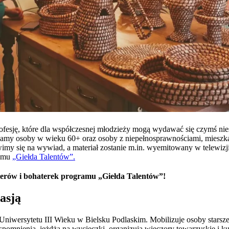
profesję, które dla współczesnej młodzieży mogą wydawać się czymś n
zamy osoby w wieku 60+ oraz osoby z niepełnosprawnościami, mieszk
wimy się na wywiad, a materiał zostanie m.in. wyemitowany w telewizj
ramu
„Giełda Talentów”.
terów i bohaterek programu „Giełda Talentów”!
asją
Uniwersytetu III Wieku w Bielsku Podlaskim. Mobilizuje osoby starsze
spomnienia, jeżdżą na wycieczki, organizują wieczory towarzyskie i kuli