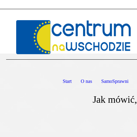
Start
O nas
SamoSprawni
Jak mówić,