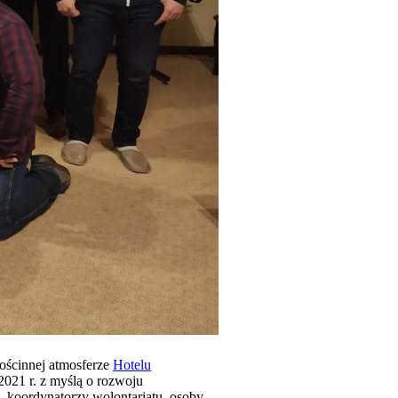
ościnnej atmosferze
Hotelu
021 r. z myślą o rozwoju
, koordynatorzy wolontariatu, osoby