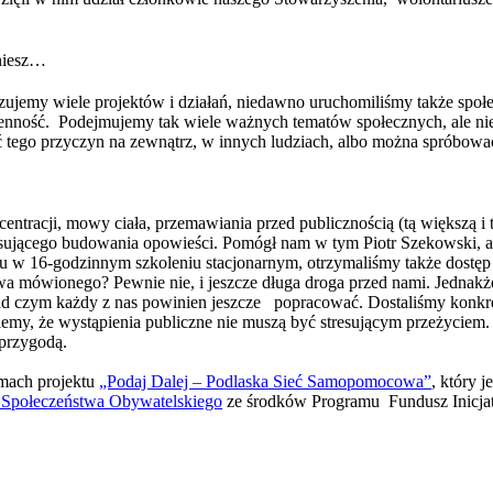
kniesz…
zujemy wiele projektów i działań, niedawno uruchomiliśmy także społ
ienność. Podejmujemy tak wiele ważnych tematów społecznych, ale nie
tego przyczyn na zewnątrz, w innych ludziach, albo można spróbowa
ntracji, mowy ciała, przemawiania przed publicznością (tą większą i tą
esującego budowania opowieści. Pomógł nam w tym Piotr Szekowski, a
łu w 16-godzinnym szkoleniu stacjonarnym, otrzymaliśmy także dostęp
owa mówionego? Pewnie nie, i jeszcze długa droga przed nami. Jednakż
d czym każdy z nas powinien jeszcze popracować. Dostaliśmy konkretn
emy, że wystąpienia publiczne nie muszą być stresującym przeżycie
przygodą.
amach projektu
„Podaj Dalej – Podlaska Sieć Samopomocowa”
, który 
 Społeczeństwa Obywatelskiego
ze środków Programu Fundusz Inic