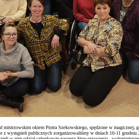
od mistrzowskim okiem Piotra Szekowskiego, spędzone w magicznej, g
z wystąpień publicznych zorganizowaliśmy w dniach 10-11 grudnia 2
Wzięli w nim udział członkowie naszego Stowarzyszenia, wolontariusze