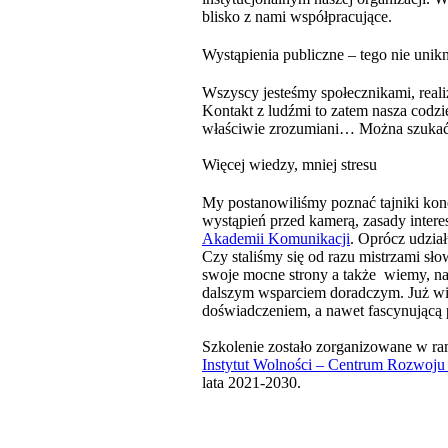
blisko z nami współpracujące.
Wystąpienia publiczne – tego nie uni
Wszyscy jesteśmy społecznikami, reali
Kontakt z ludźmi to zatem nasza codz
właściwie zrozumiani… Można szukać 
Więcej wiedzy, mniej stresu
My postanowiliśmy poznać tajniki konce
wystąpień przed kamerą, zasady inter
Akademii Komunikacji
. Oprócz udzia
Czy staliśmy się od razu mistrzami sł
swoje mocne strony a także wiemy, na
dalszym wsparciem doradczym. Już wi
doświadczeniem, a nawet fascynującą 
Szkolenie zostało zorganizowane w r
Instytut Wolności – Centrum Rozwoju
lata 2021-2030.