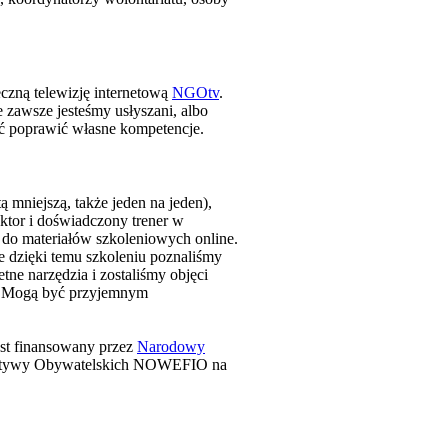
eczną telewizję internetową
NGOtv
.
 zawsze jesteśmy usłyszani, albo
ć poprawić własne kompetencje.
 mniejszą, także jeden na jeden),
ktor i doświadczony trener w
 do materiałów szkoleniowych online.
e dzięki temu szkoleniu poznaliśmy
e narzędzia i zostaliśmy objęci
m. Mogą być przyjemnym
jest finansowany przez
Narodowy
jatywy Obywatelskich NOWEFIO na