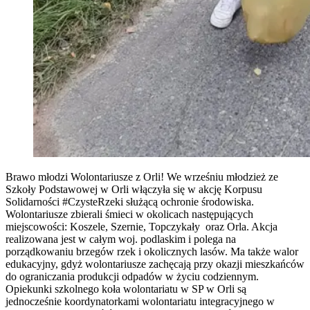
Brawo młodzi Wolontariusze z Orli! We wrześniu młodzież ze
Szkoły Podstawowej w Orli włączyła się w akcję Korpusu
Solidarności #CzysteRzeki służącą ochronie środowiska.
Wolontariusze zbierali śmieci w okolicach następujących
miejscowości: Koszele, Szernie, Topczykały oraz Orla. Akcja
realizowana jest w całym woj. podlaskim i polega na
porządkowaniu brzegów rzek i okolicznych lasów. Ma także walor
edukacyjny, gdyż wolontariusze zachęcają przy okazji mieszkańców
do ograniczania produkcji odpadów w życiu codziennym.
Opiekunki szkolnego koła wolontariatu w SP w Orli są
jednocześnie koordynatorkami wolontariatu integracyjnego w