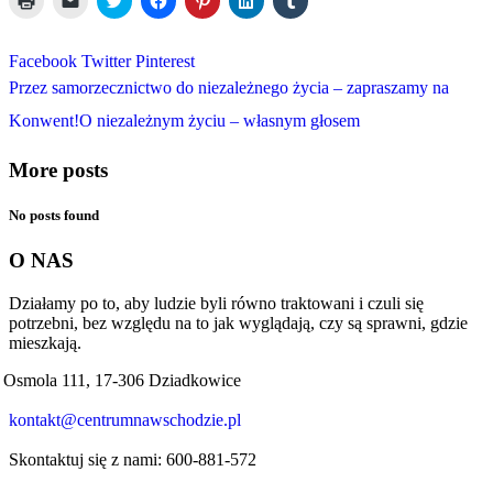
to
to
to
to
to
to
to
print
email
share
share
share
share
share
(Opens
a
on
on
on
on
on
in
link
Twitter
Facebook
Pinterest
LinkedIn
Tumblr
Facebook
Twitter
Pinterest
new
to
(Opens
(Opens
(Opens
(Opens
(Opens
window)
a
in
in
in
in
in
Przez samorzecznictwo do niezależnego życia – zapraszamy na
friend
new
new
new
new
new
(Opens
window)
window)
window)
window)
window)
Konwent!
O niezależnym życiu – własnym głosem
in
new
window)
More posts
No posts found
O NAS
Działamy po to, aby ludzie byli równo traktowani i czuli się
potrzebni, bez względu na to jak wyglądają, czy są sprawni, gdzie
mieszkają.
Osmola 111, 17-306 Dziadkowice
kontakt@centrumnawschodzie.pl
Skontaktuj się z nami: 600-881-572