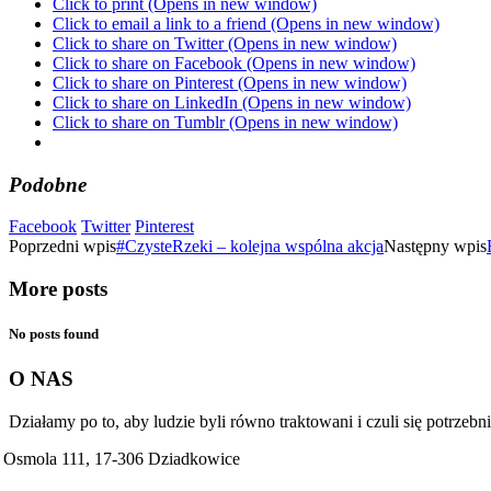
Click to print (Opens in new window)
Click to email a link to a friend (Opens in new window)
Click to share on Twitter (Opens in new window)
Click to share on Facebook (Opens in new window)
Click to share on Pinterest (Opens in new window)
Click to share on LinkedIn (Opens in new window)
Click to share on Tumblr (Opens in new window)
Podobne
Facebook
Twitter
Pinterest
Poprzedni wpis
#CzysteRzeki – kolejna wspólna akcja
Następny wpis
More posts
No posts found
O NAS
Działamy po to, aby ludzie byli równo traktowani i czuli się potrzebn
Osmola 111, 17-306 Dziadkowice