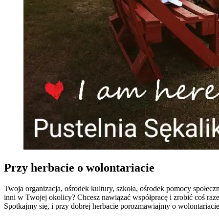
Przy herbacie o wolontariacie
Twoja organizacja, ośrodek kultury, szkoła, ośrodek pomocy społecz
inni w Twojej okolicy? Chcesz nawiązać współpracę i zrobić coś raz
Spotkajmy się, i przy dobrej herbacie porozmawiajmy o wolontariacie