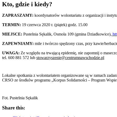
Kto, gdzie i kiedy?
ZAPRASZAMY:
koordynatorów wolontariatu z organizacji i instytu
TERMIN:
19 czerwca 2020 r. (piątek) godz. 15.00
MIEJSCE:
Pustelnia Sękalik, Osmola 109 (gmina Dziadkowice),
htt
ZAPEWNIAMY:
mile i twórczo spędzony czas, przy kawie/herbaci
UWAGA:
Ze względu na trwającą epidemię, nie zapomnij o maseczce
tel. 600 881 572 lub
stowarzyszenie@centrumnawschodzie.pl
Lokalne spotkania z wolontariatem organizowane są w ramach zadani
CRSO ze środków programu „Korpus Solidarności – Program Wspiera
Fot. Pustelnia Sękalik
Share this: