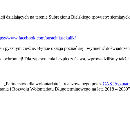
cji działających na terenie Subregionu Bielskiego (powiaty: siemiatycki
ps://www.facebook.com/pustelniasekalik/
e i pysznym cieście. Będzie okazja poznać się i wymienić doświadczen
 ochronnej! Dla zapewnienia bezpieczeństwa, wprowadziliśmy także li
a „Partnerstwo dla wolontariatu”, realizowanego przez
CAS Pryzmat 
nia i Rozwoju Wolontariatu Długoterminowego na lata 2018 – 2030”