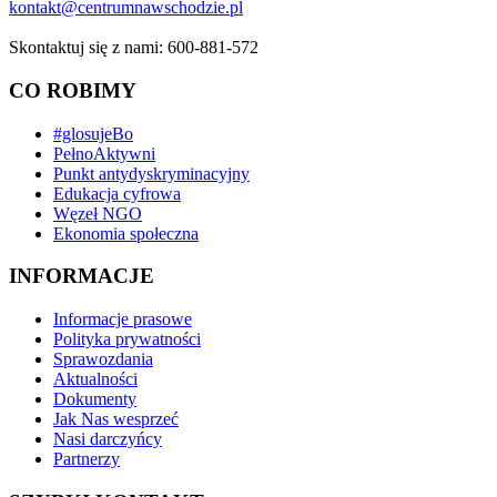
kontakt@centrumnawschodzie.pl
Skontaktuj się z nami: 600-881-572
CO ROBIMY
#glosujeBo
PełnoAktywni
Punkt antydyskryminacyjny
Edukacja cyfrowa
Węzeł NGO
Ekonomia społeczna
INFORMACJE
Informacje prasowe
Polityka prywatności
Sprawozdania
Aktualności
Dokumenty
Jak Nas wesprzeć
Nasi darczyńcy
Partnerzy