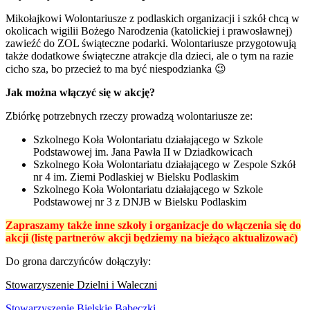
Mikołajkowi Wolontariusze z podlaskich organizacji i szkół chcą w
okolicach wigilii Bożego Narodzenia (katolickiej i prawosławnej)
zawieźć do ZOL świąteczne podarki. Wolontariusze przygotowują
także dodatkowe świąteczne atrakcje dla dzieci, ale o tym na razie
cicho sza, bo przecież to ma być niespodzianka 😉
Jak można włączyć się w akcję?
Zbiórkę potrzebnych rzeczy prowadzą wolontariusze ze:
Szkolnego Koła Wolontariatu działającego w Szkole
Podstawowej im. Jana Pawła II w Dziadkowicach
Szkolnego Koła Wolontariatu działającego w Zespole Szkół
nr 4 im. Ziemi Podlaskiej w Bielsku Podlaskim
Szkolnego Koła Wolontariatu działającego w Szkole
Podstawowej nr 3 z DNJB w Bielsku Podlaskim
Zapraszamy także inne szkoły i organizacje do włączenia się do
akcji (listę partnerów akcji będziemy na bieżąco aktualizować)
Do grona darczyńców dołączyły:
Stowarzyszenie Dzielni i Waleczni
Stowarzyszenie Bielskie Babeczki