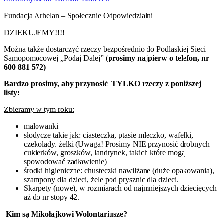
Fundacja Arhelan – Społecznie Odpowiedzialni
DZIEKUJEMY!!!!
Można także dostarczyć rzeczy bezpośrednio do Podlaskiej Sieci
Samopomocowej „Podaj Dalej” (
prosimy najpierw o telefon, nr
600 881 572)
Bardzo prosimy, aby przynosić TYLKO rzeczy z poniższej
listy:
Zbieramy w tym roku:
malowanki
słodycze takie jak: ciasteczka, ptasie mleczko, wafelki,
czekolady, żelki (Uwaga! Prosimy NIE przynosić drobnych
cukierków, groszków, landrynek, takich które mogą
spowodować zadławienie)
środki higieniczne: chusteczki nawilżane (duże opakowania),
szampony dla dzieci, żele pod prysznic dla dzieci.
Skarpety (nowe), w rozmiarach od najmniejszych dziecięcych
aż do nr stopy 42.
Kim są Mikołajkowi Wolontariusze?