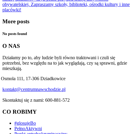
obywatelskiej. Zapraszamy szkoły, biblioteki, ośrodki kultury i inne
placówki!
More posts
No posts found
O NAS
Działamy po to, aby ludzie byli równo traktowani i czuli się
potrzebni, bez względu na to jak wyglądają, czy są sprawni, gdzie
mieszkają.
Osmola 111, 17-306 Dziadkowice
kontakt@centrumnawschodzie.pl
Skontaktuj się z nami: 600-881-572
CO ROBIMY
#glosujeBo
PełnoAktywni
Punkt antydyskryminacyjny