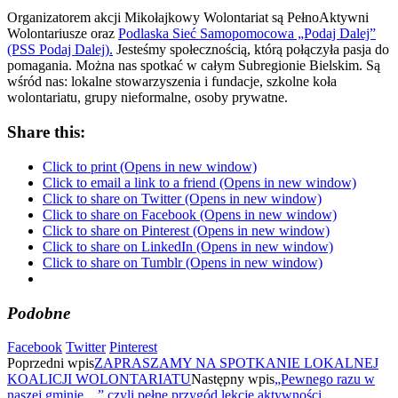
Organizatorem akcji Mikołajkowy Wolontariat są PełnoAktywni
Wolontariusze oraz
Podlaska Sieć Samopomocowa „Podaj Dalej”
(PSS Podaj Dalej).
Jesteśmy społecznością, którą połączyła pasja do
pomagania. Można nas spotkać w całym Subregionie Bielskim. Są
wśród nas: lokalne stowarzyszenia i fundacje, szkolne koła
wolontariatu, grupy nieformalne, osoby prywatne.
Share this:
Click to print (Opens in new window)
Click to email a link to a friend (Opens in new window)
Click to share on Twitter (Opens in new window)
Click to share on Facebook (Opens in new window)
Click to share on Pinterest (Opens in new window)
Click to share on LinkedIn (Opens in new window)
Click to share on Tumblr (Opens in new window)
Podobne
Facebook
Twitter
Pinterest
Poprzedni wpis
ZAPRASZAMY NA SPOTKANIE LOKALNEJ
KOALICJI WOLONTARIATU
Następny wpis
„Pewnego razu w
naszej gminie…” czyli pełne przygód lekcje aktywności