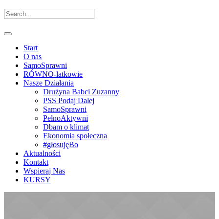
Start
O nas
SamoSprawni
RÓWNO-latkowie
Nasze Działania
Drużyna Babci Zuzanny
PSS Podaj Dalej
SamoSprawni
PełnoAktywni
Dbam o klimat
Ekonomia społeczna
#głosujęBo
Aktualności
Kontakt
Wspieraj Nas
KURSY