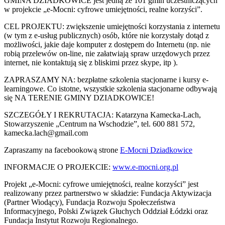
GMINA DZIADKOWICE jest jedną ze 101 gmin uczestniczących
w projekcie „e-Mocni: cyfrowe umiejętności, realne korzyści”.
CEL PROJEKTU: zwiększenie umiejętności korzystania z internetu
(w tym z e-usług publicznych) osób, które nie korzystały dotąd z
możliwości, jakie daje komputer z dostępem do Internetu (np. nie
robią przelewów on-line, nie załatwiają spraw urzędowych przez
internet, nie kontaktują się z bliskimi przez skype, itp ).
ZAPRASZAMY NA: bezpłatne szkolenia stacjonarne i kursy e-
learningowe. Co istotne, wszystkie szkolenia stacjonarne odbywają
się NA TERENIE GMINY DZIADKOWICE!
SZCZEGÓŁY I REKRUTACJA: Katarzyna Kamecka-Lach,
Stowarzyszenie „Centrum na Wschodzie”, tel. 600 881 572,
kamecka.lach@gmail.com
Zapraszamy na facebookową strone
E-Mocni Dziadkowice
INFORMACJE O PROJEKCIE:
www.e-mocni.org.pl
Projekt „e-Mocni: cyfrowe umiejętności, realne korzyści” jest
realizowany przez partnerstwo w składzie: Fundacja Aktywizacja
(Partner Wiodący), Fundacja Rozwoju Społeczeństwa
Informacyjnego, Polski Związek Głuchych Oddział Łódzki oraz
Fundacja Instytut Rozwoju Regionalnego.