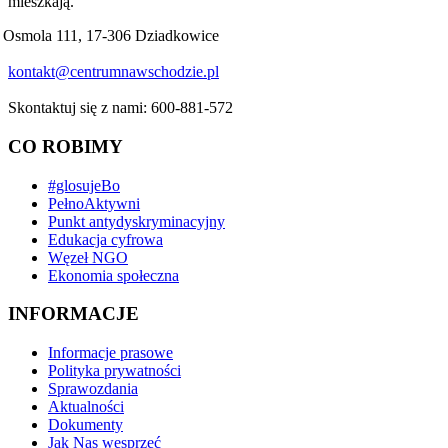
mieszkają.
Osmola 111, 17-306 Dziadkowice
kontakt@centrumnawschodzie.pl
Skontaktuj się z nami: 600-881-572
CO ROBIMY
#glosujeBo
PełnoAktywni
Punkt antydyskryminacyjny
Edukacja cyfrowa
Węzeł NGO
Ekonomia społeczna
INFORMACJE
Informacje prasowe
Polityka prywatności
Sprawozdania
Aktualności
Dokumenty
Jak Nas wesprzeć