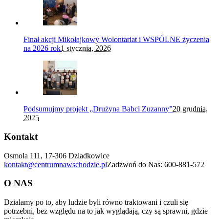
Finał akcji Mikołajkowy Wolontariat i WSPÓLNE życzenia
na 2026 rok
1 stycznia, 2026
Podsumujmy projekt „Drużyna Babci Zuzanny”
20 grudnia,
2025
Kontakt
Osmola 111, 17-306 Dziadkowice
kontakt@centrumnawschodzie.pl
Zadzwoń do Nas: 600-881-572
O NAS
Działamy po to, aby ludzie byli równo traktowani i czuli się
potrzebni, bez względu na to jak wyglądają, czy są sprawni, gdzie