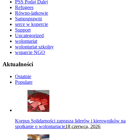
PSS Podaj Dalej
Refugees
Równo-latkowie
Samosprawni
serce w kopercie
Support
Uncategorized
wolontariat
wolontariat szkolny
wsparcie NGO
Aktualności
Ostatnie
Populare
Korpus Solidarności zaprasza liderów i kierowników na
spotkanie o wolontariacie
18 czerwca, 2026