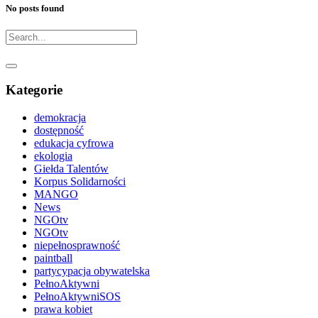
No posts found
Kategorie
demokracja
dostępność
edukacja cyfrowa
ekologia
Giełda Talentów
Korpus Solidarności
MANGO
News
NGOtv
NGOtv
niepełnosprawność
paintball
partycypacja obywatelska
PełnoAktywni
PełnoAktywniSOS
prawa kobiet