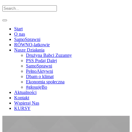
Start
O nas
SamoSprawni
RÓWNO-latkowie
Nasze Działania
Drużyna Babci Zuzanny
PSS Podaj Dalej
SamoSprawni
PełnoAktywni
Dbam o klimat
Ekonomia społeczna
#głosujęBo
Aktualności
Kontakt
Wspieraj Nas
KURSY